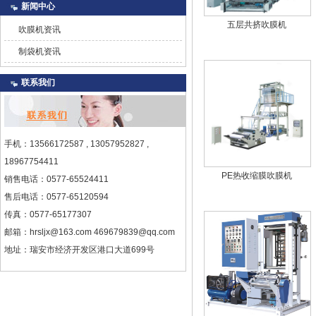
新闻中心
五层共挤吹膜机
吹膜机资讯
制袋机资讯
联系我们
手机：13566172587 , 13057952827 ,
18967754411
PE热收缩膜吹膜机
销售电话：0577-65524411
售后电话：0577-65120594
传真：0577-65177307
邮箱：hrsljx@163.com
469679839@qq.com
地址：瑞安市经济开发区港口大道699号