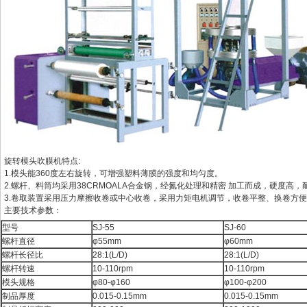
旋转模头
吹膜机
特点:
1.模头能360度左右旋转，可增强塑料薄膜的强度和均匀度。
2.螺杆、料筒均采用38CRMOALA合金钢，经氮化处理和精密 加工而成，硬度高
3.卷取装置采用压力摩擦收卷或中心收卷，采用力矩电机调节，收卷平整、换卷方
主要技术参数：
型号
SJ-55
SJ-60
螺杆直径
φ55mm
φ60mm
螺杆长径比
28:1(L/D)
28:1(L/D)
螺杆转速
10-110rpm
10-110rpm
模头规格
φ80-φ160
φ100-φ200
制品厚度
0.015-0.15mm
0.015-0.15mm