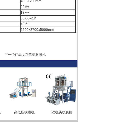
400-1200mm
22kw
18kw
30-65kg/h
≈3.5t
6500x2700x5000mm
下一个产品：
迷你型吹膜机
高低压吹膜机
双机头吹膜机
双色彩条吹膜机
迷你