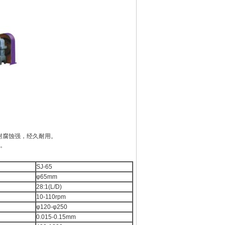
，耐腐蚀强，经久耐用。
便。
SJ-65
φ65mm
28:1(L/D)
10-110rpm
φ120-φ250
0.015-0.15mm