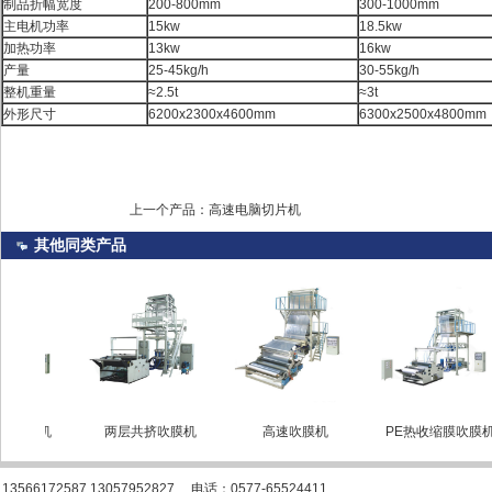
制品折幅宽度
200-800mm
300-1000mm
主电机功率
15kw
18.5kw
加热功率
13kw
16kw
产量
25-45kg/h
30-55kg/h
整机重量
≈2.5t
≈3t
外形尺寸
6200x2300x4600mm
6300x2500x4800mm
上一个产品：
高速电脑切片机
其他
同类
产品
膜机
两层共挤吹膜机
高速吹膜机
PE热收缩膜吹膜机
172587 13057952827 电话：0577-65524411