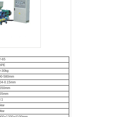
Y-65
DPE
0-30kg
00-580mm
.04-0.15mm
550mm
65mm
:1
5kw
0kw
000×1200×4100mm