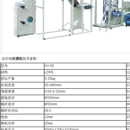
自封袋
吹膜机
技术参数：
型号
XY-55
X
材料
LDPE
L
挤出产量
5-25kg
1
吹袋宽度
50-480mm
1
薄膜厚度
0.04-0.15mm
0
膜输直径
Φ550mm
Φ
螺杆直径
Φ55mm
Φ
螺杆长径比
28:1
28
电热
12kw
1
整机功率
25kw
3
外形尺寸
6000×1200×4100mm
6