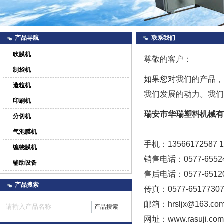
产品导航
联系我们
吹膜机
尊敬的客户：
制袋机
如果您对我们的产品，
造粒机
我们发展的动力。我们
印刷机
瑞安市华瑞塑料机械有
分切机
气泡膜机
手机：13566172587 13
缠绕膜机
销售电话：0577-6552
辅助设备
售后电话：0577-6512
产品搜索
传真：0577-6517730
邮箱：hrsljx@163.co
网址：
www.rasuji.com