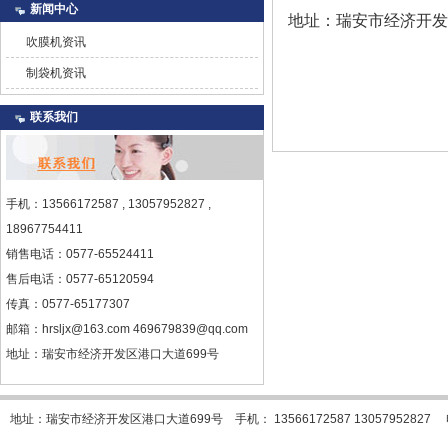
新闻中心
地址：瑞安市经济开发
吹膜机资讯
制袋机资讯
联系我们
手机：13566172587 , 13057952827 ,
18967754411
销售电话：0577-65524411
售后电话：0577-65120594
传真：0577-65177307
邮箱：hrsljx@163.com
469679839@qq.com
地址：瑞安市经济开发区港口大道699号
地址：瑞安市经济开发区港口大道699号 手机： 13566172587 13057952827 电话