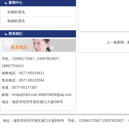
新闻中心
吹膜机资讯
制袋机资讯
联系我们
上一条新闻：
手机：13566172587 , 13057952827 ,
18967754411
销售电话：0577-65524411
售后电话：0577-65120594
传真：0577-65177307
邮箱：hrsljx@163.com
469679839@qq.com
地址：瑞安市经济开发区港口大道699号
地址：瑞安市经济开发区港口大道699号 手机： 13566172587 13057952827 电话