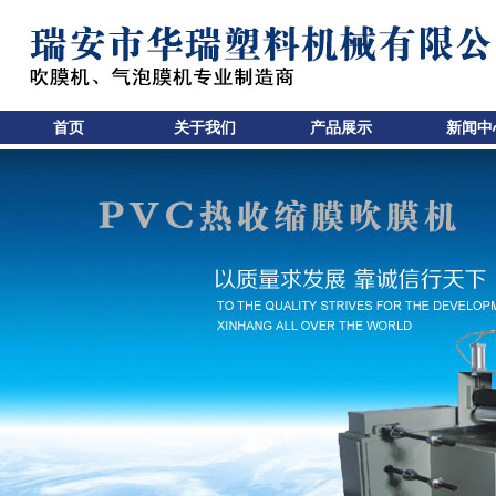
首页
关于我们
产品展示
新闻中